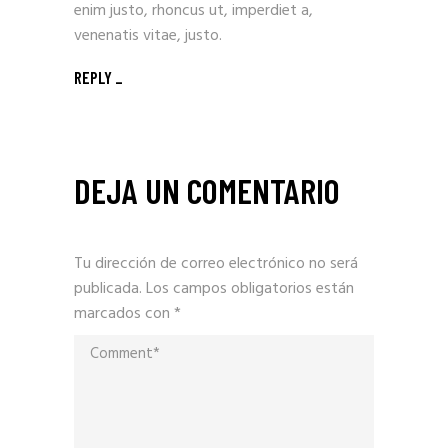
enim justo, rhoncus ut, imperdiet a,
venenatis vitae, justo.
REPLY
DEJA UN COMENTARIO
Tu dirección de correo electrónico no será
publicada.
Los campos obligatorios están
marcados con
*