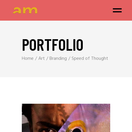
PORTFOLIO
Home
Art
Branding
Speed of Thought