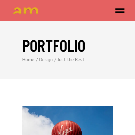
PORTFOLIO
Home
Design
Just the Best