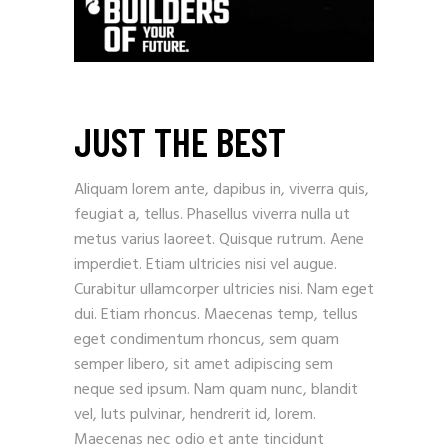
JUST THE BEST
Aliquam lorem ante, dapibus in, viverra quis,
feugiat a, tellus. Phasellus viverra nulla ut
metus varius laoreet. Quisque rutrum. Aene
imperdiet. Etiam ultricies nisi vel augue.
Curabitur ullamcorper ultricies nisi. Nam eget
dui. Etiam rhoncus. Maecenas temp, tellus
eget condimentum rhoncus, sem quam
semper libero, sit amet adipiscing sem
neque sed ipsum. Nam quam nunc, blandit
vel, luts pulvinar, hendrerit id, lorem.
Maecenas nec odio et ante tincidunt