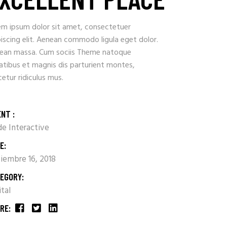
em ipsum dolor sit amet, consectetuer
iscing elit. Aenean commodo ligula eget dolor.
ean massa. Cum sociis Theme natoque
atibus et magnis dis parturient montes,
etur ridiculus mus.
ENT :
e Interactive
E:
iembre 16, 2018
EGORY:
ital
RE: