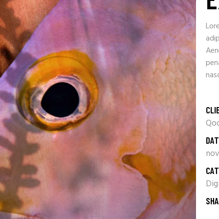
Lor
adip
Aen
pen
nasc
CLI
Qod
DAT
nov
CAT
Dig
SHA