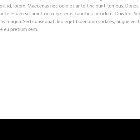
erit id, lorem. Maecenas nec odio et ante tincidunt tempus. Donec
 ante. Etiam sit amet orci eget eros faucibus tincidunt. Duis leo. Se
gitis magna. Sed consequat, leo eget bibendum sodales, augue velit
que eu pretium sem.