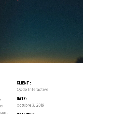
CLIENT :
Qode Interactive
DATE:
e
octubre 3, 2019
us.
psum.