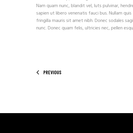
Nam quam nunc, blandit vel, luts pulvinar, hendr
sapien ut libero venenatis fauci bus. Nullam quis
fringilla mauris sit amet nibh. Donec sodales sa
nunc. Donec quam felis, ultricies nec, pellen es
PREVIOUS