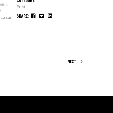
CATEGORY:
 vitae
Print
d
SHARE:
 cursus
NEXT