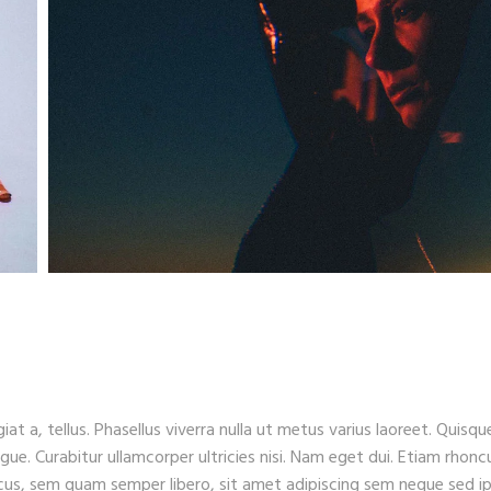
iat a, tellus. Phasellus viverra nulla ut metus varius laoreet. Quisqu
ugue. Curabitur ullamcorper ultricies nisi. Nam eget dui. Etiam rhonc
s, sem quam semper libero, sit amet adipiscing sem neque sed i