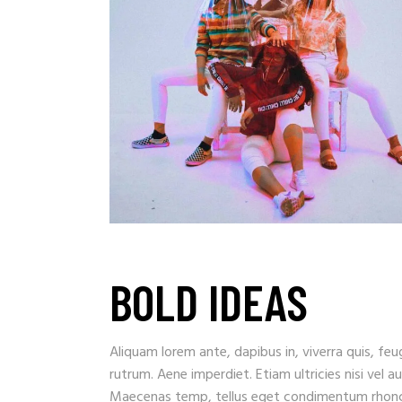
BOLD IDEAS
Aliquam lorem ante, dapibus in, viverra quis, feug
rutrum. Aene imperdiet. Etiam ultricies nisi vel a
Maecenas temp, tellus eget condimentum rhoncu