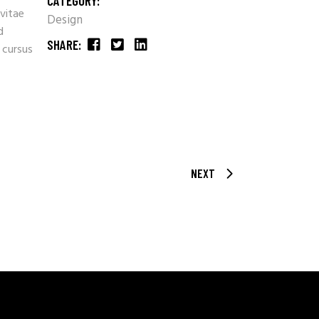
CATEGORY:
 vitae
Design
d
SHARE:
 cursus
NEXT