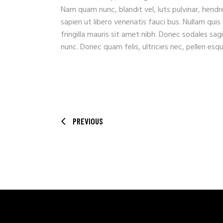
Nam quam nunc, blandit vel, luts pulvinar, hendr
sapien ut libero venenatis fauci bus. Nullam quis
fringilla mauris sit amet nibh. Donec sodales sa
nunc. Donec quam felis, ultricies nec, pellen es
PREVIOUS