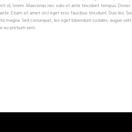
erit id, lorem. Maecenas nec odio et ante tincidunt tempus. Donec
 ante. Etiam sit amet orci eget eros faucibus tincidunt. Duis leo. Se
gitis magna. Sed consequat, leo eget bibendum sodales, augue velit
que eu pretium sem.