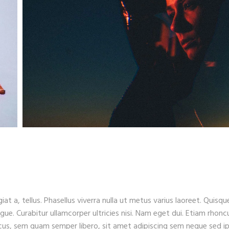
iat a, tellus. Phasellus viverra nulla ut metus varius laoreet. Quisqu
ugue. Curabitur ullamcorper ultricies nisi. Nam eget dui. Etiam rhonc
s, sem quam semper libero, sit amet adipiscing sem neque sed i