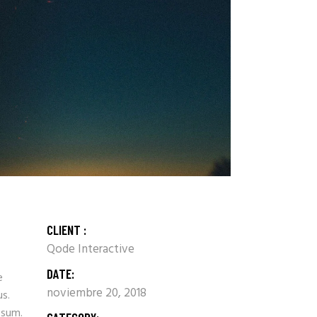
CLIENT :
Qode Interactive
DATE:
e
noviembre 20, 2018
us.
psum.